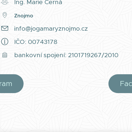
Ing. Marie Černá
Znojmo
info@jogamaryznojmo.cz
IČO: 00743178
bankovní spojení: 2101719267/2010
gram
Fa