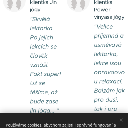
klientka Jin
klientka
jógy
Power
vinyasa jógy
"Skvělá
"Velice
lektorka.
příjemná a
Po jejich
usměvavá
lekcích se
lektorka,
člověk
lekce jsou
vznáší.
opravdovo
Fakt super!
u relaxací.
Už se
Balzám jak
těšíme, až
pro duši,
bude zase
tak i pro
jin jóga... "
tělo! "
Používáme cookies, abychom zajistili správné fungování a