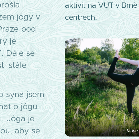
prošla
aktivit na VUT v Brně 
zem jógy v
centrech.
Praze pod
rý je
. Dále se
ti stále
o syna jsem
mat o jógu
. Jóga je
ou, aby se
Marie