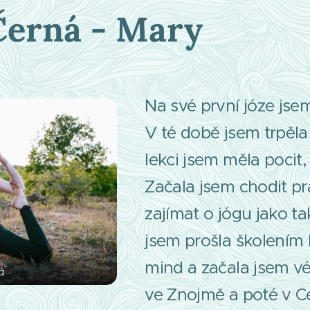
Černá - Mary
Na své první józe jsem
V té době jsem trpěla
lekci jsem měla pocit,
Začala jsem chodit pr
zajímat o jógu jako t
jsem prošla školením 
mind a začala jsem vé
á
ve Znojmě a poté v C