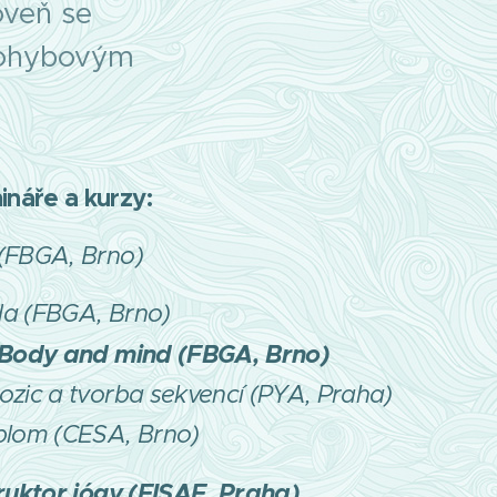
oveň se
pohybovým
náře a kurzy:
 (FBGA, Brno)
da (FBGA, Brno)
r Body and mind (FBGA, Brno)
ozic a tvorba sekvencí (PYA, Praha)
iplom (CESA, Brno)
truktor jógy (FISAF, Praha)