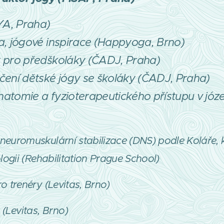
PYA, Praha)
a, jógové inspirace (Happyoga, Brno)
y pro předškoláky (ČADJ, Praha)
čení dětské jógy se školáky (ČADJ, Praha)
atomie a fyzioterapeutického přístupu v józe
euromuskulární stabilizace (DNS) podle Koláře, 
logii (Rehabilitation Prague School)
 trenéry (Levitas, Brno)
 (Levitas, Brno)