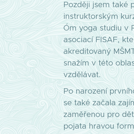
Později jsem také 
instruktorským kur
Óm yoga studiu v 
asociací FISAF, kte
akreditovaný MŠMT
snažím v této oblas
vzdělávat.
Po narození prvníh
se také začala zají
zaměřenou pro děti
pojata hravou form