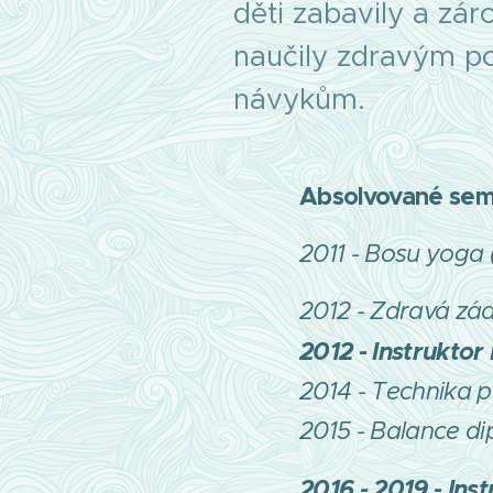
děti zabavily a zár
naučily zdravým 
návykům.
Absolvované semi
2011 - Bosu yoga
2012 - Zdravá zá
2012 - Instrukto
2014 - Technika p
2015 - Balance d
2016 - 2019 - Ins