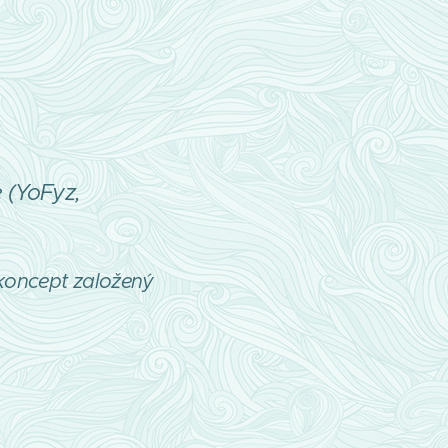
 (YoFyz,
koncept založený