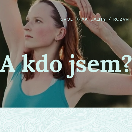
ÚVOD
AKTUALITY
ROZVRH 
A kdo jsem