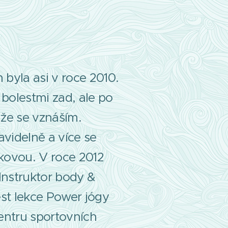
 byla asi v roce 2010.
 bolestmi zad, ale po
 že se vznáším.
avidelně a více se
akovou. V roce 2012
Instruktor body &
st lekce Power jógy
entru sportovních