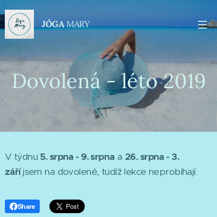
JÓGA
MARY
Dovolená - léto 2019
25.07.2019
5. srpna - 9. srpna
26. srpna - 3.
V týdnu
a
září
jsem na dovolené, tudíž lekce neprobíhají.
Share