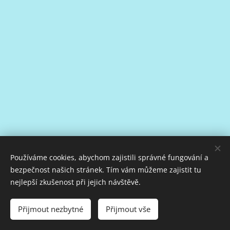
Používáme cookies, abychom zajistili správné fungování a
bezpečnost našich stránek. Tím vám můžeme zajistit tu
nejlepší zkušenost při jejich návštěvě.
Jóga Mary Znojmo
Přijmout nezbytné
Přijmout vše
Vytvořeno službou
Webnode
Cookies