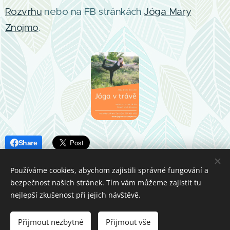
Rozvrhu
nebo na FB stránkách
Jóga Mary
Znojmo
.
Share
Používáme cookies, abychom zajistili správné fungování a
bezpečnost našich stránek. Tím vám můžeme zajistit tu
nejlepší zkušenost při jejich návštěvě.
Jóga Mary Znojmo
Přijmout nezbytné
Přijmout vše
Vytvořeno službou
Webnode
Cookies