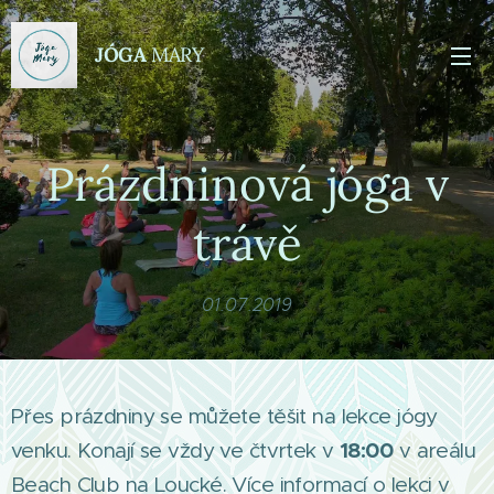
JÓGA
MARY
Prázdninová jóga v
trávě
01.07.2019
Přes prázdniny se můžete těšit na lekce jógy
18:00
venku. Konají se vždy ve čtvrtek v
v areálu
Beach Club na Loucké. Více informací o lekci v