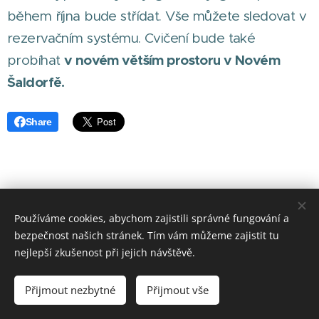
během října bude střídat. Vše můžete sledovat v
rezervačním systému. Cvičení bude také
v novém větším prostoru v Novém
probíhat
Šaldorfě.
Share
Používáme cookies, abychom zajistili správné fungování a
bezpečnost našich stránek. Tím vám můžeme zajistit tu
nejlepší zkušenost při jejich návštěvě.
Jóga Mary Znojmo
Přijmout nezbytné
Přijmout vše
Vytvořeno službou
Webnode
Cookies