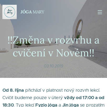
JÓGA
MARY
!!Změna v rozvrhu a
cvičení v Novém!!
03.10.2019
Od 8. října
přichází v platnost nový rozvrh lekcí.
vždy od 17:00 a od
Cvičit budeme pouze v úterý
18:30
Fyzio jóga
Jin jóga
. Typ lekcí
a
se prozatím